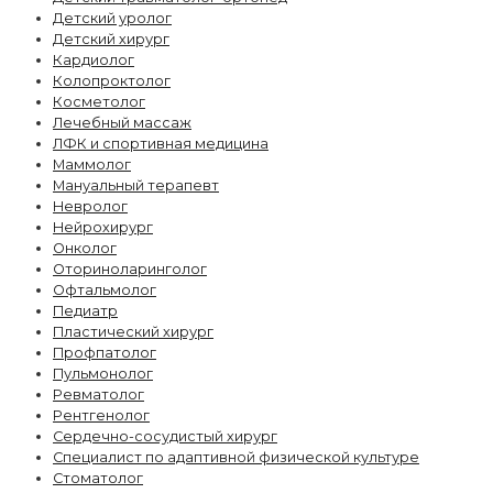
Детский уролог
Детский хирург
Кардиолог
Колопроктолог
Косметолог
Лечебный массаж
ЛФК и спортивная медицина
Маммолог
Мануальный терапевт
Невролог
Нейрохирург
Онколог
Оториноларинголог
Офтальмолог
Педиатр
Пластический хирург
Профпатолог
Пульмонолог
Ревматолог
Рентгенолог
Сердечно-сосудистый хирург
Специалист по адаптивной физической культуре
Стоматолог