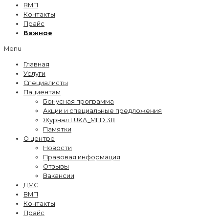
ВМП
Контакты
Прайс
Важное
Menu
Главная
Услуги
Специалисты
Пациентам
Бонусная программа
Акции и специальные предложения
Журнал LUKA_MED.38
Памятки
О центре
Новости
Правовая информация
Отзывы
Вакансии
ДМС
ВМП
Контакты
Прайс